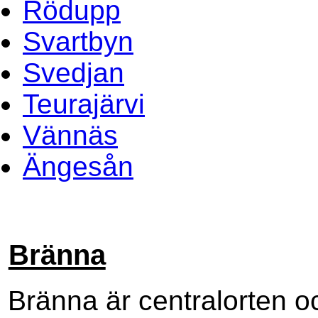
Rödupp
Svartbyn
Svedjan
Teurajärvi
Vännäs
Ängesån
Bränna
Bränna är centralorten o