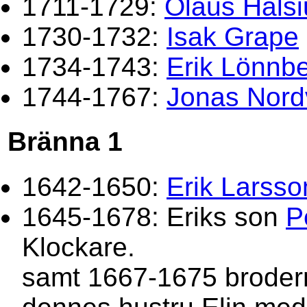
1711-1729:
Olaus Halsi
1730-1732:
Isak Grape
1734-1743:
Erik Lönnb
1744-1767:
Jonas Nord
Bränna 1
1642-1650:
Erik Larsso
1645-1678: Eriks son
P
Klockare.
samt 1667-1675 brode