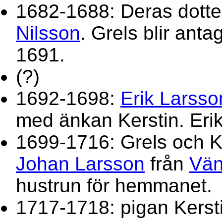
1682-1688: Deras dott
Nilsson
. Grels blir anta
1691.
(?)
1692-1698:
Erik Larsso
med änkan Kerstin. Erik 
1699-1716: Grels och K
Johan Larsson
från
Vän
hustrun för hemmanet.
1717-1718: pigan Kerst