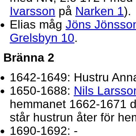
Ivarsson
på
Narken 1
).
Elias måg
Jöns Jönsso
Grelsbyn 10
.
Bränna 2
1642-1649: Hustru Anna,
1650-1688:
Nils Larsso
hemmanet 1662-1671 då
står hustrun åter för h
1690-1692: -