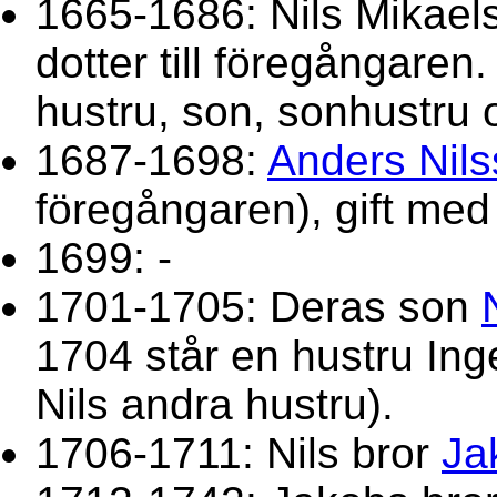
1665-1686: Nils Mikaels
dotter till föregångar
hustru, son, sonhustru o
1687-1698:
Anders Nil
föregångaren), gift me
1699: -
1701-1705: Deras son
1704 står en hustru Ing
Nils andra hustru).
1706-1711: Nils bror
Ja