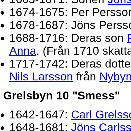
1674-1675: Per Persso
1678-1687: Jöns Perss
1688-1716: Deras son
Anna
. (Från 1710 skatta
1717-1742: Deras dott
Nils Larsson
från
Nybyn
Grelsbyn 10 "Smess"
1642-1647:
Carl Grelss
1648-1681:
Jöns Carls