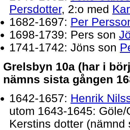
Persdotter
, 2:o med
Kar
1682-1697:
Per Persso
1698-1739: Pers son
J
1741-1742: Jöns son
P
Grelsbyn 10a (har i bör
nämns sista gången 16
1642-1657:
Henrik Nils
utom 1643-1645: Göle/G
Kerstins dotter (nämnd s