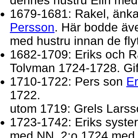
dennes hustru Elin med
1679-1681: Rakel, änka
Persson
. Här bodde ä
med hustru innan de flyt
1682-1709: Eriks och 
Tolvman 1724-1728. Gi
1710-1722: Pers son
Er
1722.
utom 1719: Grels Lars
1723-1742: Eriks syste
med NN, 2:o 1724 me