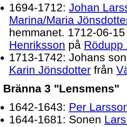
1694-1712:
Johan Lars
Marina/Maria Jönsdotte
hemmanet. 1712-06-15 
Henriksson
på
Rödupp 
1713-1742: Johans so
Karin Jönsdotter
från
V
Bränna 3 "Lensmens"
1642-1643:
Per Larsso
1644-1681: Sonen
Lars