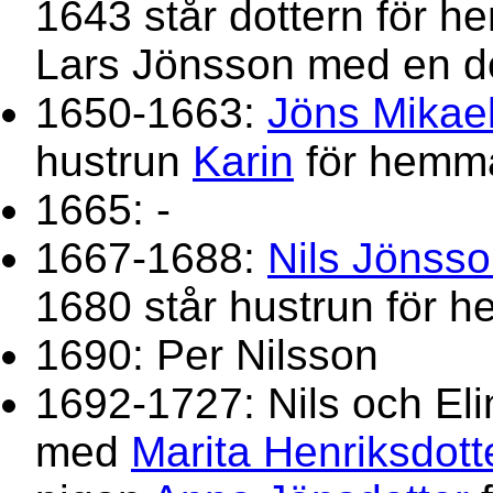
1643 står dottern för h
Lars Jönsson med en dott
1650-1663:
Jöns Mikae
hustrun
Karin
för hemm
1665: -
1667-1688:
Nils Jönss
1680 står hustrun för 
1690: Per Nilsson
1692-1727: Nils och El
med
Marita Henriksdott