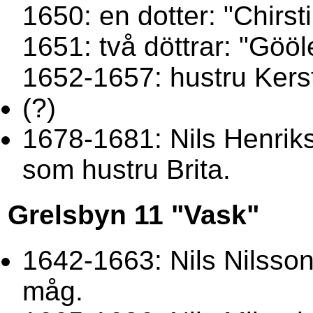
1650: en dotter: "Chirst
1651: två döttrar: "Gööle
1652-1657: hustru Kers
(?)
1678-1681: Nils Henri
som hustru Brita.
Grelsbyn 11 "Vask"
1642-1663: Nils Nilsso
måg.