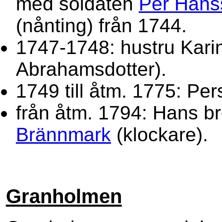
med soldaten
Per Hans
(nånting) från 1744.
1747-1748: hustru Karin
Abrahamsdotter).
1749 till åtm. 1775: Pe
från åtm. 1794: Hans b
Brännmark
(klockare).
Granholmen