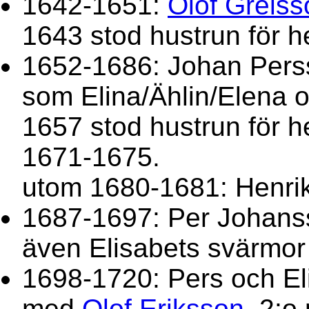
1642-1651:
Olof Grelss
1643 stod hustrun för 
1652-1686: Johan Per
som Elina/Ählin/Elena 
1657 stod hustrun för 
1671-1675.
utom 1680-1681: Henri
1687-1697: Per Johanss
även Elisabets svärmor 
1698-1720: Pers och El
med
Olof Eriksson
, 2: