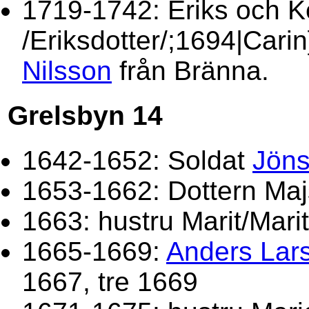
1719-1742: Eriks och Ke
/Eriksdotter/;1694|Cari
Nilsson
från Bränna.
Grelsbyn 14
1642-1652: Soldat
Jöns
1653-1662: Dottern Maj
1663: hustru Marit/Mari
1665-1669:
Anders Lar
1667, tre 1669