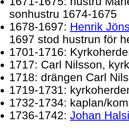
1671-1675: hustru Mari
sonhustru 1674-1675
1678-1697:
Henrik Jön
1697 stod hustrun för 
1701-1716: Kyrkoherde
1717: Carl Nilsson, ky
1718: drängen Carl Nils
1719-1731: kyrkoherd
1732-1734: kaplan/kom
1736-1742:
Johan Hals