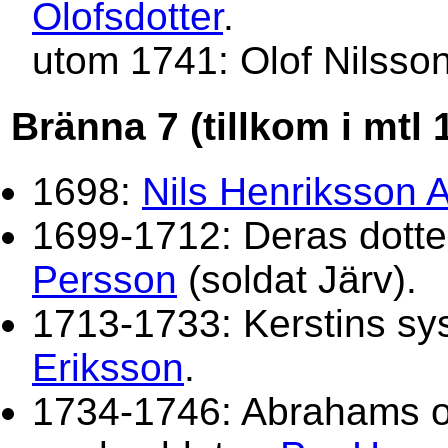
Olofsdotter
.
utom 1741: Olof Nilsso
Bränna 7 (tillkom i mtl 
1698:
Nils Henriksson 
1699-1712: Deras dott
Persson
(soldat Järv).
1713-1733: Kerstins sy
Eriksson
.
1734-1746: Abrahams o