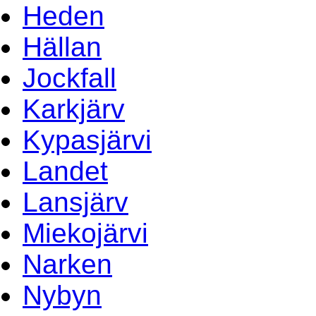
Heden
Hällan
Jockfall
Karkjärv
Kypasjärvi
Landet
Lansjärv
Miekojärvi
Narken
Nybyn