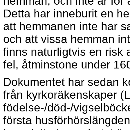
hemman, och inte år för
Detta har inneburit en h
att hemmanen inte har s
och att vissa hemman int
finns naturligtvis en risk 
fel, åtminstone under 160
Dokumentet har sedan ko
från kyrkoräkenskaper (L
födelse-/död-/vigselböck
första husförhörslängden 