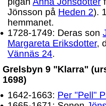
pigan
Anna Jönsdotter
f
Jönsson på
Heden 2
). 
hemmanet.
1728-1749: Deras son
Margareta Eriksdotter
, 
Vännäs 24
.
Grelsbyn 9 "Klarra" (urs
1698)
1642-1663:
Per "Pell" 
1665-1671: Sonen
Jöns