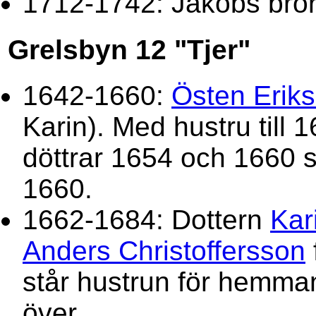
1712-1742: Jakobs bro
Grelsbyn 12 "Tjer"
1642-1660:
Östen Erik
Karin). Med hustru till 
döttrar 1654 och 1660
1660.
1662-1684: Dottern
Kar
Anders Christoffersson
står hustrun för hemman
över.