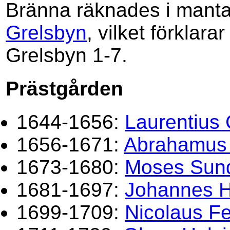
Bränna räknades i manta
Grelsbyn
, vilket förklar
Grelsbyn 1-7.
Prästgården
1644-1656:
Laurentius 
1656-1671:
Abrahamus 
1673-1680:
Moses Sun
1681-1697:
Johannes H
1699-1709:
Nicolaus Fe