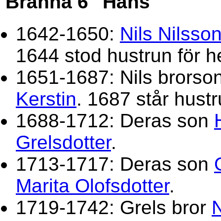
Bränna 6 "Häns"
1642-1650:
Nils Nilsso
1644 stod hustrun för 
1651-1687: Nils brorso
Kerstin
. 1687 står hust
1688-1712: Deras son
Grelsdotter
.
1713-1717: Deras son
Marita Olofsdotter
.
1719-1742: Grels bror